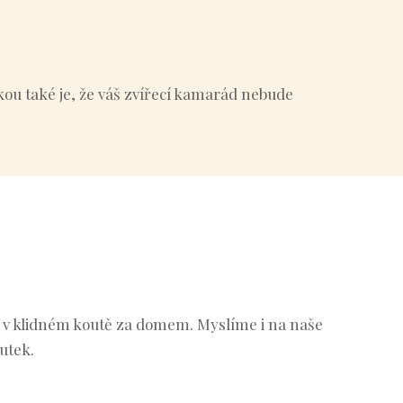
u také je, že váš zvířecí kamarád nebude
í v klidném koutě za domem.
Myslíme i na naše
utek.