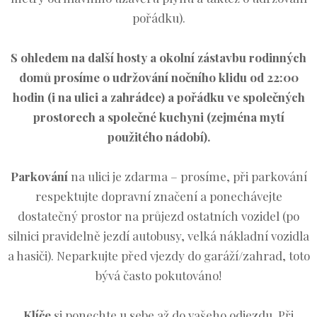
pořádku).
S ohledem na další hosty a okolní zástavbu rodinných
domů prosíme o udržování nočního klidu od 22:00
hodin (i na ulici a zahrádce) a pořádku ve společných
prostorech a společné kuchyni (zejména mytí
použitého nádobí).
Parkování
na ulici je zdarma – prosíme, při parkování
respektujte dopravní značení a ponechávejte
dostatečný prostor na průjezd ostatních vozidel (po
silnici pravidelně jezdí autobusy, velká nákladní vozidla
a hasiči). Neparkujte před vjezdy do garáží/zahrad, toto
bývá často pokutováno!
Klíče
si ponechte u sebe až do vašeho odjezdu. Při