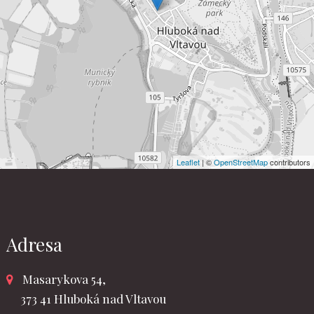
Leaflet
| ©
OpenStreetMap
contributors
Adresa
Masarykova 54,
373 41 Hluboká nad Vltavou